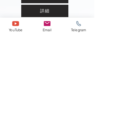
詳細
9ヶ月ゴールド - パッケージ
YouTube
Email
Telegram
今すぐ購入
詳細
12 ヶ月ゴールド - パッケージ
今すぐ購入
詳細
リスク開示: 証拠金で外国為替 (Forex) を取引することは、高
レベルのリスクを伴い、すべての投資家に適しているとは限
りません。外国為替の取引またはこの Web サイトからのサ
ービスの利用を決定する前に、投資目的、経験レベル、リス
ク選好度を慎重に検討してください。初期投資の一部または