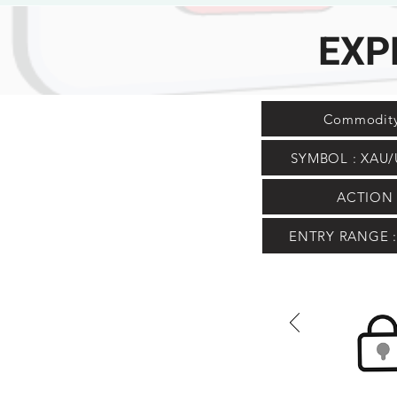
EXP
Commodity
SYMBOL : XAU/
ACTION 
ENTRY RANGE : 