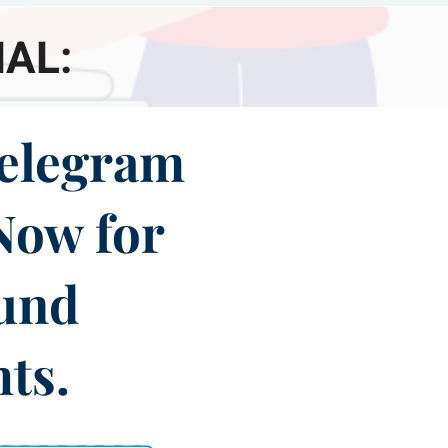
AL:
Telegram
Now for
und
hts.