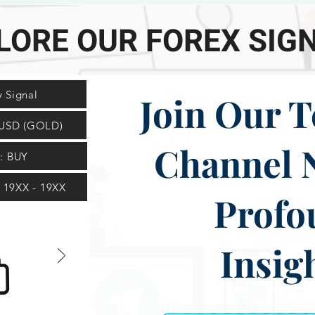
LORE OUR FOREX SIGN
 Signal
Join Our 
USD (GOLD)
Channel 
: BUY
19XX - 19XX
Profo
Insig