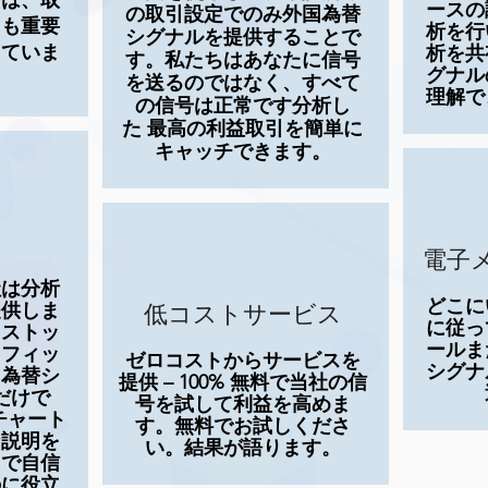
質は、取
ースの
の取引設定でのみ外国為替
りも重要
析を行
シグナルを提供することで
じていま
析を共
す。私たちはあなたに信号
グナル
を送るのではなく、すべて
理解で
の信号は正常です
分析し
た
最高の利益取引を簡単に
キャッチできます。
電子
社は分析
どこに
低コストサービス
提供しま
に従っ
、ストッ
ールま
ロフィッ
ゼロコストからサービスを
シグナ
国為替シ
提供 – 100% 無料で当社の信
だけで
号を試して利益を高めま
チャート
す。無料でお試しくださ
な説明を
い。結果が語ります。
トで自信
のに役立