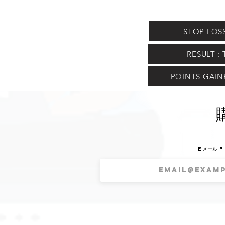
STOP LOSS
RESULT : 
POINTS GAINE
Eメール