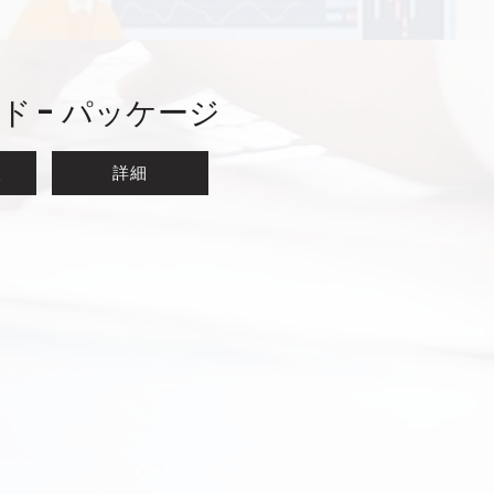
ド - パッケージ
入
詳細