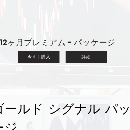
12ヶ月プレミアム - パッケージ
今すぐ購入
詳細
ゴールド シグナル パ
ージ