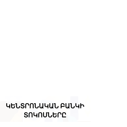
ԿԵՆՏՐՈՆԱԿԱՆ ԲԱՆԿԻ
ՏՈԿՈՍՆԵՐԸ