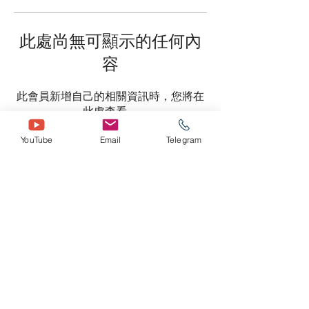
此處尚無可顯示的任何內
容
此會員新增自己的相關資訊時，您將在
此處查看。
YouTube
Email
Telegram
风险披露：保证金交易外汇 (Forex) 具有高风险，可能不适合
所有投资者。在决定进行外汇交易或使用本网站的任何服务之
前，请仔细考虑您的投资目标、经验水平和风险偏好。您可能
会损失部分或全部初始投资；因此，您不应投资您无法承受损
失的资金。您应该了解与外汇交易相关的所有风险，如果您有
任何疑问，请寻求独立财务顾问的建议。对于因依赖本网站所
含信息而导致的任何损失或损害，本网站概不负责。
条款与协议
©版權所有