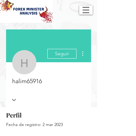
Más acciones
Seguir
halim65916
halim65916
Perfil
Fecha de registro: 2 mar 2023