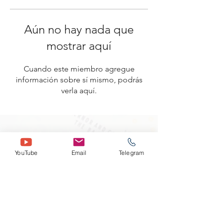
Aún no hay nada que
mostrar aquí
Cuando este miembro agregue
información sobre sí mismo, podrás
verla aquí.
Divulgación de riesgos: el comercio de divisas (Forex) con
margen conlleva un alto nivel de riesgo y puede no ser
adecuado para todos los inversores. Antes de decidir operar
YouTube
Email
Telegram
con divisas o tomar cualquier servicio de este sitio web,
considere cuidadosamente sus objetivos de inversión, nivel
de experiencia y apetito por el riesgo. Existe la posibilidad
de que pueda sufrir una pérdida de parte o la totalidad de su
inversión inicial; por lo tanto, no debe invertir dinero que no
pueda permitirse perder. Debe ser consciente de todos los
riesgos asociados con el comercio de divisas y buscar el
asesoramiento de un asesor financiero independiente si
tiene alguna duda. Este sitio web no es responsable de