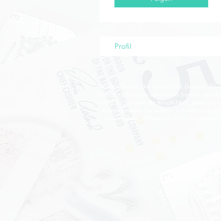
Profil
Risikohinweis: Der Handel mit Devisen (Fore
Devisen zu handeln oder einen Service von die
prüfen. Es besteht die Möglichkeit, dass Sie e
leisten können. Sie sollten sich aller mit
lassen. Diese Website ist nicht verantwor