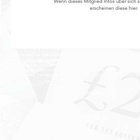
Wenn dieses Mitglied Infos über sich s
erscheinen diese hier.
x) auf Margin birgt ein hohes Risiko und ist möglicherweise nicht für alle Anlege
ser Website in Anspruch zu nehmen, sollten Sie Ihre Anlageziele, Ihr Erfahrungs
inen Teil oder Ihre gesamte Anfangsinvestition verlieren; Daher sollten Sie kein G
 dem Devisenhandel verbundenen Risiken bewusst sein und sich im Zweifelsfall vo
tlich für Verluste oder Schäden, die sich aus dem Vertrauen auf die auf dieser W
ALLGEMEINE
GESCHÄFTSBEDINGUNGEN
© Copyright